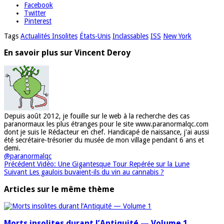
Facebook
Twitter
Pinterest
Tags
Actualités Insolites
États-Unis
Inclassables
ISS
New York
En savoir plus sur Vincent Deroy
Depuis août 2012, je fouille sur le web à la recherche des cas
paranormaux les plus étranges pour le site www.paranormalqc.com
dont je suis le Rédacteur en chef. Handicapé de naissance, j'ai aussi
été secrétaire-trésorier du musée de mon village pendant 6 ans et
demi.
@paranormalqc
Précédent
Vidéo: Une Gigantesque Tour Repérée sur la Lune
Suivant
Les gaulois buvaient-ils du vin au cannabis ?
Articles sur le même thème
Morts insolites durant l’Antiquité — Volume 1