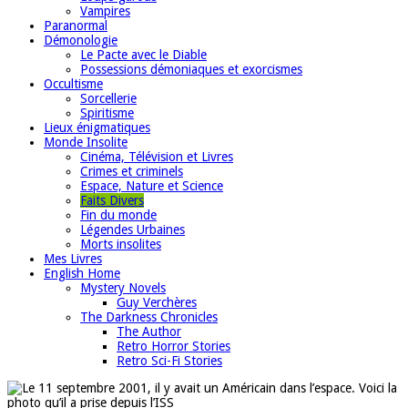
Vampires
Paranormal
Démonologie
Le Pacte avec le Diable
Possessions démoniaques et exorcismes
Occultisme
Sorcellerie
Spiritisme
Lieux énigmatiques
Monde Insolite
Cinéma, Télévision et Livres
Crimes et criminels
Espace, Nature et Science
Faits Divers
Fin du monde
Légendes Urbaines
Morts insolites
Mes Livres
English Home
Mystery Novels
Guy Verchères
The Darkness Chronicles
The Author
Retro Horror Stories
Retro Sci-Fi Stories