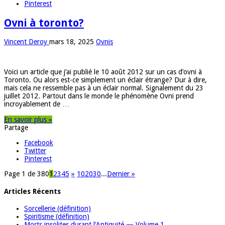
Pinterest
Ovni à toronto?
Vincent Deroy
mars 18, 2025
Ovnis
Voici un article que j’ai publié le 10 août 2012 sur un cas d’ovni à
Toronto. Ou alors est-ce simplement un éclair étrange? Dur à dire,
mais cela ne ressemble pas à un éclair normal. Signalement du 23
juillet 2012. Partout dans le monde le phénomène Ovni prend
incroyablement de …
En savoir plus »
Partage
Facebook
Twitter
Pinterest
Page 1 de 380
1
2
3
4
5
»
10
20
30
...
Dernier »
Articles Récents
Sorcellerie (définition)
Spiritisme (définition)
Morts insolites durant l’Antiquité — Volume 1