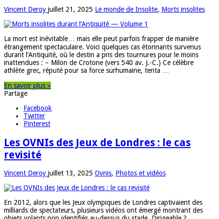
Vincent Deroy
juillet 21, 2025
Le monde de Insolite
,
Morts insolites
La mort est inévitable… mais elle peut parfois frapper de manière
étrangement spectaculaire. Voici quelques cas étonnants survenus
durant l’Antiquité, où le destin a pris des tournures pour le moins
inattendues : – Milon de Crotone (vers 540 av. J.-C.) Ce célèbre
athlète grec, réputé pour sa force surhumaine, tenta …
En savoir plus »
Partage
Facebook
Twitter
Pinterest
Les OVNIs des Jeux de Londres : le cas
revisité
Vincent Deroy
juillet 13, 2025
Ovnis
,
Photos et vidéos
En 2012, alors que les Jeux olympiques de Londres captivaient des
milliards de spectateurs, plusieurs vidéos ont émergé montrant des
objets volants non identifiés au-dessus du stade. Dirigeable ?