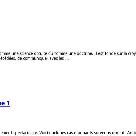
n, comme une science occulte ou comme une doctrine. Il est fondé sur la 
s décédées, de communiquer avec les …
me 1
ement spectaculaire. Voici quelques cas étonnants survenus durant l’Antiq