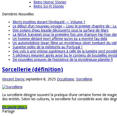
Retro Horror Stories
Retro Sci-Fi Stories
Dernières Nouvelles
Morts insolites durant l’Antiquité — Volume 1
Le début d’un nouveau voyage – Lisez le premier chapitre de : L
Des océans d’eau liquide découverts sous la surface de Mars
La NASA transmet pour la première fois une chanson hip-hop dan
Un homme déclaré mort affirme qu’on lui a montré l’au-delà
Un automobiliste texan filme un mystérieux objet tombant du ciel
Superbe vidéo de la météorite au Portugal !
Des vols à une vitesse supérieure à celle de la lumière sont possib
5 pêcheurs meurent après avoir bu le contenu de bouteilles myst
De nouvelles preuves de l’existence de la mystérieuse planète 9
Sorcellerie (définition)
Vincent Deroy
septembre 8, 2025
Occultisme
,
Sorcellerie
La sorcellerie désigne souvent la pratique d’une certaine forme de magie, 
des entités. Selon les cultures, la sorcellerie fut considérée avec des de
En savoir plus »
Partage