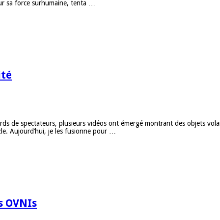
our sa force surhumaine, tenta …
ité
ards de spectateurs, plusieurs vidéos ont émergé montrant des objets vola
zle. Aujourd’hui, je les fusionne pour …
es OVNIs