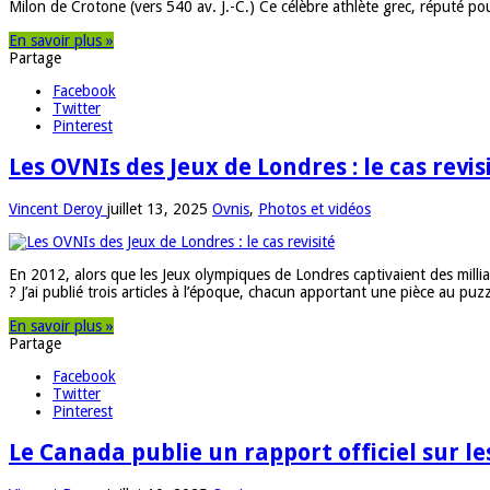
Milon de Crotone (vers 540 av. J.-C.) Ce célèbre athlète grec, réputé p
En savoir plus »
Partage
Facebook
Twitter
Pinterest
Les OVNIs des Jeux de Londres : le cas revis
Vincent Deroy
juillet 13, 2025
Ovnis
,
Photos et vidéos
En 2012, alors que les Jeux olympiques de Londres captivaient des milli
? J’ai publié trois articles à l’époque, chacun apportant une pièce au puz
En savoir plus »
Partage
Facebook
Twitter
Pinterest
Le Canada publie un rapport officiel sur l