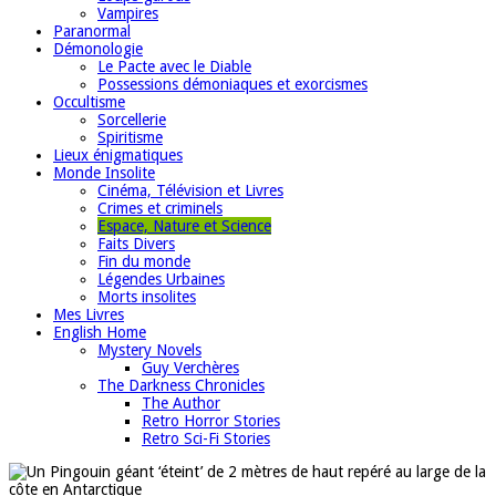
Vampires
Paranormal
Démonologie
Le Pacte avec le Diable
Possessions démoniaques et exorcismes
Occultisme
Sorcellerie
Spiritisme
Lieux énigmatiques
Monde Insolite
Cinéma, Télévision et Livres
Crimes et criminels
Espace, Nature et Science
Faits Divers
Fin du monde
Légendes Urbaines
Morts insolites
Mes Livres
English Home
Mystery Novels
Guy Verchères
The Darkness Chronicles
The Author
Retro Horror Stories
Retro Sci-Fi Stories