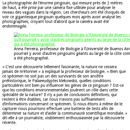
La photographie de l’énorme pingouin, qui mesure près de 2 mètres
de haut, a été prise par une caméra fixe utilisée pour analyser le
niveau des vagues dans la région. Les chercheurs ont été choqués de
voir ce gigantesque pingouin quelques mois après avoir analysé les
photographies, croyant tout d’abord que la caméra avait été
endommagée.
Anna Ferreira, professeur de Biologie à l’Université de Buenos Aires
pourrait y avoir d’autres pingouins géants au large de la côte com
a été photographié.
« C’est une découverte tellement fascinante, la nature ne cessera
jamais de m’étonner » a expliqué la professeur de biologie. « Bien que
ce spécimen ne soit pas un des survivants de son ancêtre
préhistorique, le Palaeeudyptes klekowskii, quelles conditions
particulières ont bien pu influencer les gènes de ce pingouin ? Est-ce
que les conditions environnementales jouèrent un rôle dans cette
spécialité de la nature? Il n’y a pas de conclusions définitives, qui
restent à être établies, car nous n’avons pas suffisamment
d’informations concernant ce spécimen. Si nous étions à même de le
capturer nous pourrions effectuer une batterie de tests afin de
déterminer sa nature et d’aider la communauté scientifique mondiale. »
dit-elle à un journaliste, visiblement enthousiasmée par la découverte
récente.