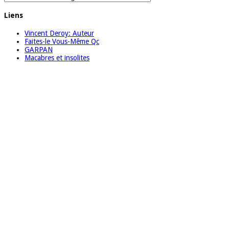
Liens
Vincent Deroy: Auteur
Faites-le Vous-Même Qc
GARPAN
Macabres et insolites