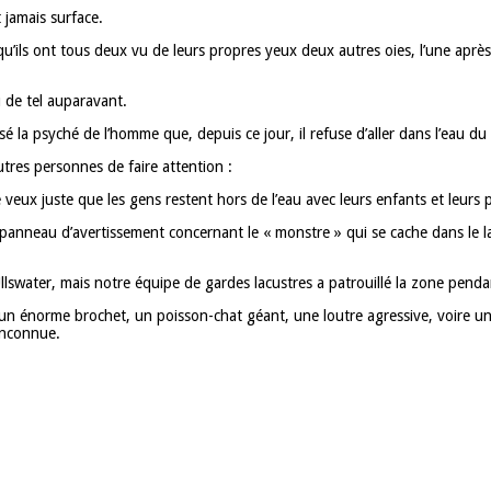
 jamais surface.
qu’ils ont tous deux vu de leurs propres yeux deux autres oies, l’une aprè
vu de tel auparavant.
 la psyché de l’homme que, depuis ce jour, il refuse d’aller dans l’eau du 
autres personnes de faire attention :
e veux juste que les gens restent hors de l’eau avec leurs enfants et leurs 
 panneau d’avertissement concernant le « monstre » qui se cache dans le la
water, mais notre équipe de gardes lacustres a patrouillé la zone pendant 
 un énorme brochet, un poisson-chat géant, une loutre agressive, voire un c
inconnue.