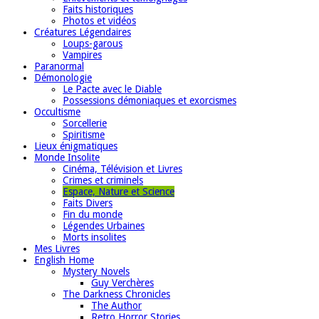
Faits historiques
Photos et vidéos
Créatures Légendaires
Loups-garous
Vampires
Paranormal
Démonologie
Le Pacte avec le Diable
Possessions démoniaques et exorcismes
Occultisme
Sorcellerie
Spiritisme
Lieux énigmatiques
Monde Insolite
Cinéma, Télévision et Livres
Crimes et criminels
Espace, Nature et Science
Faits Divers
Fin du monde
Légendes Urbaines
Morts insolites
Mes Livres
English Home
Mystery Novels
Guy Verchères
The Darkness Chronicles
The Author
Retro Horror Stories