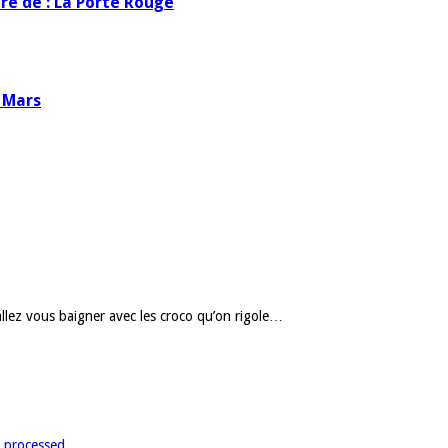
re de : La Porte Rouge
e Mars
allez vous baigner avec les croco qu’on rigole…
 processed.