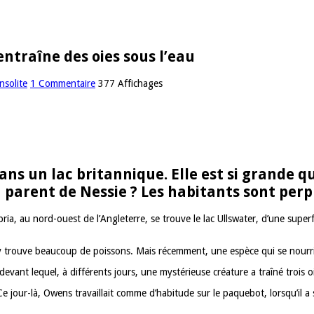
ntraîne des oies sous l’eau
nsolite
1 Commentaire
377 Affichages
ns un lac britannique. Elle est si grande qu
 parent de Nessie ? Les habitants sont perpl
ria, au nord-ouest de l’Angleterre, se trouve le lac Ullswater, d’une superf
 y trouve beaucoup de poissons. Mais récemment, une espèce qui se nourrit d
nt lequel, à différents jours, une mystérieuse créature a traîné trois oi
e jour-là, Owens travaillait comme d’habitude sur le paquebot, lorsqu’il a 