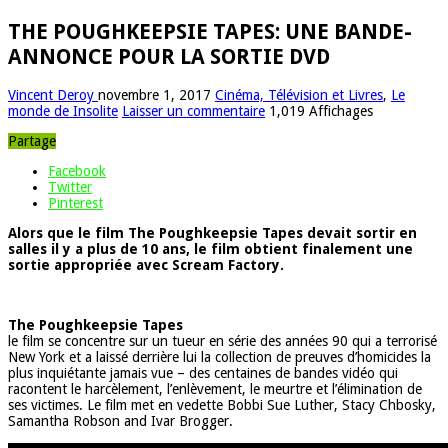
THE POUGHKEEPSIE TAPES: UNE BANDE-
ANNONCE POUR LA SORTIE DVD
Vincent Deroy
novembre 1, 2017
Cinéma, Télévision et Livres
,
Le
monde de Insolite
Laisser un commentaire
1,019 Affichages
Partage
Facebook
Twitter
Pinterest
Alors que le film The Poughkeepsie Tapes devait sortir en
salles il y a plus de 10 ans, le film obtient finalement une
sortie appropriée avec Scream Factory.
The Poughkeepsie Tapes
le film se concentre sur un tueur en série des années 90 qui a terrorisé
New York et a laissé derrière lui la collection de preuves d’homicides la
plus inquiétante jamais vue – des centaines de bandes vidéo qui
racontent le harcèlement, l’enlèvement, le meurtre et l’élimination de
ses victimes. Le film met en vedette Bobbi Sue Luther, Stacy Chbosky,
Samantha Robson and Ivar Brogger.