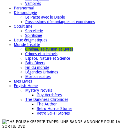
Vampires
Paranormal
Démonologie
Le Pacte avec le Diable
Possessions démoniaques et exorcismes
Occultisme
Sorcellerie
Spiritisme
Lieux énigmatiques
Monde Insolite
Cinéma, Télévision et Livres
Crimes et criminels
Espace, Nature et Science
Faits Divers
Fin du monde
Légendes Urbaines
Morts insolites
Mes Livres
English Home
Mystery Novels
Guy Verchères
The Darkness Chronicles
The Author
Retro Horror Stories
Retro Sci-Fi Stories