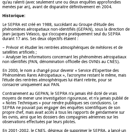
qu’au ralenti (avec seulement une ou deux enquêtes approfondies
menées par an), avant de disparaitre définitivement en 2004.
Historique:
Le SEPRA est créé en 1988, succédant au Groupe d’étude des
phénomènes aérospatiaux non-identifiés (GEPAN), sous la direction de
Jean-Jacques Velasco, qui s’occupera pratiquement seul du SEPRA
durant 17 ans. Ses deux objectifs étaient :
– Prévoir et étudier les rentrées atmosphériques de météores et de
satellites artificiels ;
– Analyser les informations concernant les phénomènes aérospatiaux
non identifiés (PAN, dénomination officielle des OVNIs au CNES).
En 2000, le nom a changé pour devenir « Service d’Expertise des
Phénomènes Rares Aérospatiaux », l’acronyme restant le même, mais
l’étude des rentrées atmosphériques lui étant retirée, pour se
consacrer uniquement aux PAN.
Contrairement au GEPAN, le SEPRA n’a jamais été doté de vrais
moyens de mener une investigation rigoureuse, et n’a jamais publié de
« Notes Techniques » pour rendre publiques ses conclusions. Le
SEPRA ne pouvait pas engager des enquêtes scientifiques de son
propre chef, mais avait accès à tous les rapports de gendarmerie sur
les ovnis, ainsi que les dossiers des compagnies aériennes sur les
observations effectuées par leurs pilotes.
En 2001-2002, le CNES, désireux de supprimer le SEPRA, a lancé un