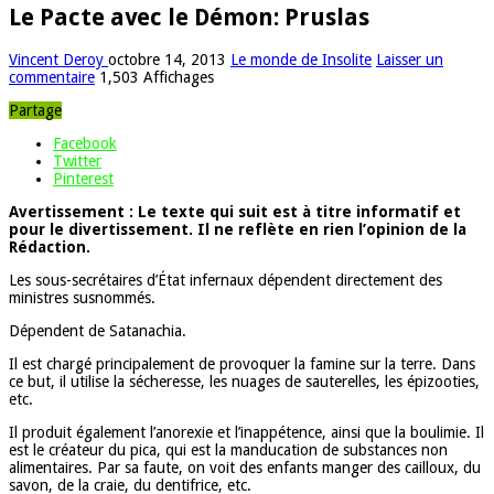
Le Pacte avec le Démon: Pruslas
Vincent Deroy
octobre 14, 2013
Le monde de Insolite
Laisser un
commentaire
1,503 Affichages
Partage
Facebook
Twitter
Pinterest
Avertissement : Le texte qui suit est à titre informatif et
pour le divertissement. Il ne reflète en rien l’opinion de la
Rédaction.
Les sous-secrétaires d’État infernaux dépendent directement des
ministres susnommés.
Dépendent de Satanachia.
Il est chargé principalement de provoquer la famine sur la terre. Dans
ce but, il utilise la sécheresse, les nuages de sauterelles, les épizooties,
etc.
Il produit également l’anorexie et l’inappétence, ainsi que la boulimie. Il
est le créateur du pica, qui est la manducation de substances non
alimentaires. Par sa faute, on voit des enfants manger des cailloux, du
savon, de la craie, du dentifrice, etc.