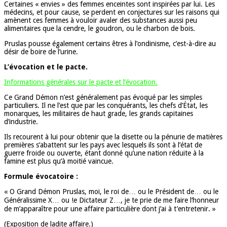
Certaines « envies » des femmes enceintes sont inspirées par lui. Les
médecins, et pour cause, se perdent en conjectures sur les raisons qui
amènent ces femmes à vouloir avaler des substances aussi peu
alimentaires que la cendre, le goudron, ou le charbon de bois.
Pruslas pousse également certains êtres à l’ondinisme, c’est-à-dire au
désir de boire de l’urine.
L’évocation et le pacte.
Informations générales sur le pacte et l’évocation.
Ce Grand Démon n’est généralement pas évoqué par les simples
particuliers. Il ne l’est que par les conquérants, les chefs d’État, les
monarques, les militaires de haut grade, les grands capitaines
d’industrie.
Ils recourent à lui pour obtenir que la disette ou la pénurie de matières
premières s’abattent sur les pays avec lesquels ils sont à l’état de
guerre froide ou ouverte, étant donné qu’une nation réduite à la
famine est plus qu’à moitié vaincue.
Formule évocatoire :
« O Grand Démon Pruslas, moi, le roi de… ou le Président de… ou le
Généralissime X… ou !e Dictateur Z…, je te prie de me faire l’honneur
de m’apparaître pour une affaire particulière dont j’ai à t’entretenir. »
(Exposition de ladite affaire.)