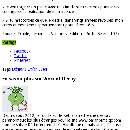
« Je veux signer un pacte avec toi afin d’obtenir de nos puissances
conjuguées la réalisation de mon voeu. »
« Si tu m’accordes ce que je désire, dans vingt années révolues, mon
corps et mon âme t’appartiendront pour l’éternité. »
Source : Diable, démons et Vampires. Édition : Poche Sélect. 1977
Partage
Facebook
Twitter
Pinterest
Tags
Démons
Enfer
Satan
En savoir plus sur Vincent Deroy
Depuis août 2012, je fouille sur le web à la recherche des cas
paranormaux les plus étranges pour le site www.paranormalqc.com
dont je suis le Rédacteur en chef. Handicapé de naissance, j'ai aussi
été secrétaire-trésorier du musée de mon village pendant 6 ans et