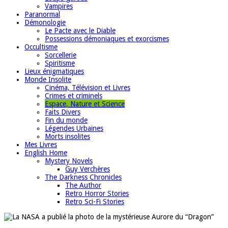
Vampires
Paranormal
Démonologie
Le Pacte avec le Diable
Possessions démoniaques et exorcismes
Occultisme
Sorcellerie
Spiritisme
Lieux énigmatiques
Monde Insolite
Cinéma, Télévision et Livres
Crimes et criminels
Espace, Nature et Science
Faits Divers
Fin du monde
Légendes Urbaines
Morts insolites
Mes Livres
English Home
Mystery Novels
Guy Verchères
The Darkness Chronicles
The Author
Retro Horror Stories
Retro Sci-Fi Stories