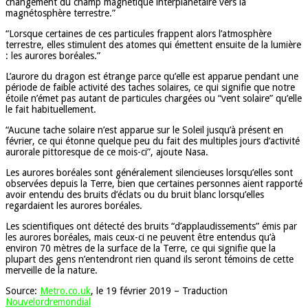
changement du champ magnétique interplanétaire vers la
magnétosphère terrestre.”
“Lorsque certaines de ces particules frappent alors l’atmosphère
terrestre, elles stimulent des atomes qui émettent ensuite de la lumière
: les aurores boréales.”
L’aurore du dragon est étrange parce qu’elle est apparue pendant une
période de faible activité des taches solaires, ce qui signifie que notre
étoile n’émet pas autant de particules chargées ou “vent solaire” qu’elle
le fait habituellement.
“Aucune tache solaire n’est apparue sur le Soleil jusqu’à présent en
février, ce qui étonne quelque peu du fait des multiples jours d’activité
aurorale pittoresque de ce mois-ci”, ajoute Nasa.
Les aurores boréales sont généralement silencieuses lorsqu’elles sont
observées depuis la Terre, bien que certaines personnes aient rapporté
avoir entendu des bruits d’éclats ou du bruit blanc lorsqu’elles
regardaient les aurores boréales.
Les scientifiques ont détecté des bruits “d’applaudissements” émis par
les aurores boréales, mais ceux-ci ne peuvent être entendus qu’à
environ 70 mètres de la surface de la Terre, ce qui signifie que la
plupart des gens n’entendront rien quand ils seront témoins de cette
merveille de la nature.
Source:
Metro.co.uk
, le 19 février 2019 – Traduction
Nouvelordremondial