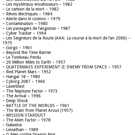
– Les mystérieux envahisseurs – 1982
– Le camion de la mort – 1982
– Rêves électriques – 1984
– Alerte dans le cosmos – 1979
– Contamination – 1980
– Les passagers de l’angoisse – 1987
– Cyber Tracker – 1994
– Les Seigneurs de la Route (AKA: La course à la mort de l’an 2000) –
1975
– Gorgo – 1961
– Beyond the Time Barrier
– Le Tombeau Perdu
– 20 Million Miles to Earth – 1957
– QUATERMASS EXPERIMENT II: ENEMY FROM SPACE – 1957
– Red Planet Mars – 1952
– Hangar 18 – 1980
– Cyborg 2087 – 1966
– Laserblast
– The Neptune Factor – 1973
– The Arrival – 1996
– Deep Shock
– BATTLE OF THE WORLDS – 1961
– The Brain from Planet Arous (1957)
– MISSION STARDUST
– The Alien Factor – 1978
– Galaxina
– Leviathan – 1989
– G Men contre Dragon Noir