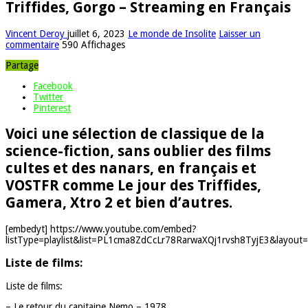
Triffides, Gorgo – Streaming en Français
Vincent Deroy
juillet 6, 2023
Le monde de Insolite
Laisser un
commentaire
590 Affichages
Partage
Facebook
Twitter
Pinterest
Voici une sélection de classique de la
science-fiction, sans oublier des films
cultes et des nanars, en français et
VOSTFR comme Le jour des Triffides,
Gamera, Xtro 2 et bien d’autres.
[embedyt] https://www.youtube.com/embed?
listType=playlist&list=PL1cma8ZdCcLr78RarwaXQj1rvsh8TyjE3&layout=g
Liste de films:
Liste de films:
– Le retour du capitaine Nemo – 1978