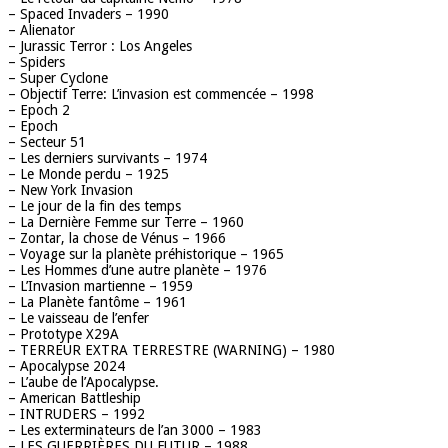
– Spaced Invaders – 1990
– Alienator
– Jurassic Terror : Los Angeles
– Spiders
– Super Cyclone
– Objectif Terre: L’invasion est commencée – 1998
– Epoch 2
– Epoch
– Secteur 51
– Les derniers survivants – 1974
– Le Monde perdu – 1925
– New York Invasion
– Le jour de la fin des temps
– La Dernière Femme sur Terre – 1960
– Zontar, la chose de Vénus – 1966
– Voyage sur la planète préhistorique – 1965
– Les Hommes d’une autre planète – 1976
– L’Invasion martienne – 1959
– La Planète fantôme – 1961
– Le vaisseau de l’enfer
– Prototype X29A
– TERREUR EXTRA TERRESTRE (WARNING) – 1980
– Apocalypse 2024
– L’aube de l’Apocalypse.
– American Battleship
– INTRUDERS – 1992
– Les exterminateurs de l’an 3000 – 1983
– LES GUERRIÈRES DU FUTUR – 1988