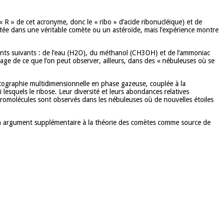
 « R » de cet acronyme, donc le « ribo » d’acide ribonucléique) et de
ectée dans une véritable comète ou un astéroïde, mais l’expérience montre
ients suivants : de l’eau (H2O), du méthanol (CH3OH) et de l’ammoniac
image de ce que l’on peut observer, ailleurs, dans des « nébuleuses où se
omatographie multidimensionnelle en phase gazeuse, couplée à la
esquels le ribose. Leur diversité et leurs abondances relatives
acromolécules sont observés dans les nébuleuses où de nouvelles étoiles
te un argument supplémentaire à la théorie des comètes comme source de