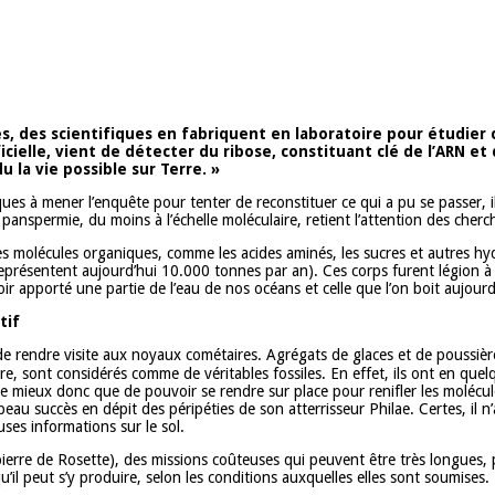
 des scientifiques en fabriquent en laboratoire pour étudier ce
cielle, vient de détecter du ribose, constituant clé de l’ARN e
la vie possible sur Terre. »
ues à mener l’enquête pour tenter de reconstituer ce qui a pu se passer, il
panspermie, du moins à l’échelle moléculaire, retient l’attention des cherc
re les molécules organiques, comme les acides aminés, les sucres et autres 
eprésentent aujourd’hui 10.000 tonnes par an). Ces corps furent légion à
r apporté une partie de l’eau de nos océans et celle que l’on boit aujourd’hu
tif
de rendre visite aux noyaux cométaires. Agrégats de glaces et de poussière
ire, sont considérés comme de véritables fossiles. En effet, ils ont en que
 de mieux donc que de pouvoir se rendre sur place pour renifler les molécu
eau succès en dépit des péripéties de son atterrisseur Philae. Certes, il n’a
uses informations sur le sol.
ierre de Rosette), des missions coûteuses qui peuvent être très longues, p
’il peut s’y produire, selon les conditions auxquelles elles sont soumises.