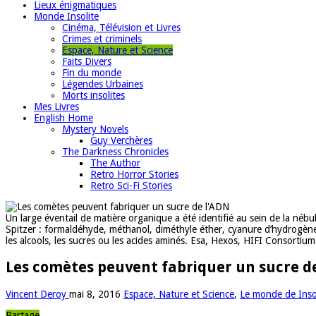
Lieux énigmatiques
Monde Insolite
Cinéma, Télévision et Livres
Crimes et criminels
Espace, Nature et Science
Faits Divers
Fin du monde
Légendes Urbaines
Morts insolites
Mes Livres
English Home
Mystery Novels
Guy Verchères
The Darkness Chronicles
The Author
Retro Horror Stories
Retro Sci-Fi Stories
Un large éventail de matière organique a été identifié au sein de la néb
Spitzer : formaldéhyde, méthanol, diméthyle éther, cyanure d’hydrogèn
les alcools, les sucres ou les acides aminés. Esa, Hexos, HIFI Consortium
Les comètes peuvent fabriquer un sucre d
Vincent Deroy
mai 8, 2016
Espace, Nature et Science
,
Le monde de Inso
Partage