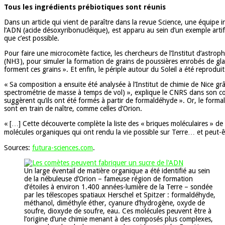
Tous les ingrédients prébiotiques sont réunis
Dans un article qui vient de paraître dans la revue Science, une équipe i
l’ADN (acide désoxyribonucléique), est apparu au sein d’un exemple artif
que c’est possible.
Pour faire une microcomète factice, les chercheurs de l’Institut d’astr
(NH3), pour simuler la formation de grains de poussières enrobés de glace
forment ces grains ». Et enfin, le périple autour du Soleil a été reprodu
« Sa composition a ensuite été analysée à l’Institut de chimie de Nice gr
spectrométrie de masse à temps de vol) », explique le CNRS dans son comm
suggèrent qu’ils ont été formés à partir de formaldéhyde ». Or, le form
sont en train de naître, comme celles d’Orion.
« […] Cette découverte complète la liste des « briques moléculaires » de
molécules organiques qui ont rendu la vie possible sur Terre… et peut-êtr
Sources:
futura-sciences.com
.
Un large éventail de matière organique a été identifié au sein
de la nébuleuse d’Orion – fameuse région de formation
d’étoiles à environ 1.400 années-lumière de la Terre – sondée
par les télescopes spatiaux Herschel et Spitzer : formaldéhyde,
méthanol, diméthyle éther, cyanure d’hydrogène, oxyde de
soufre, dioxyde de soufre, eau. Ces molécules peuvent être à
l’origine d’une chimie menant à des composés plus complexes,