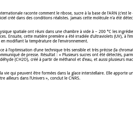
nternationale raconte comment le ribose, sucre à la base de l’ARN (c’est le
iciel créé dans des conditions réalistes. Jamais cette molécule n’a été dét
ophysique spatiale ont réuni dans une chambre à vide à – 200 °C les ingréd
s. Ensuite, cette matière première a été irradiée d’ultraviolets (UV), à l’
it en modifiant la température de l’environnement.
âce à l’optimisation d’une technique très sensible et très précise (la chr
uniqué de presse. Résultat : « Plusieurs sucres ont été détectés, parmi l
aldéhyde (CH2O), créé à partir de méthanol et d’eau, et aussi plusieurs m
 la vie qui peuvent être formées dans la glace interstellaire. Elle appor
e ailleurs dans l’Univers », conclut le CNRS.