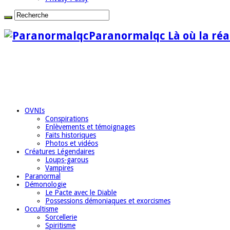
Paranormalqc Là où la réal
OVNIs
Conspirations
Enlèvements et témoignages
Faits historiques
Photos et vidéos
Créatures Légendaires
Loups-garous
Vampires
Paranormal
Démonologie
Le Pacte avec le Diable
Possessions démoniaques et exorcismes
Occultisme
Sorcellerie
Spiritisme