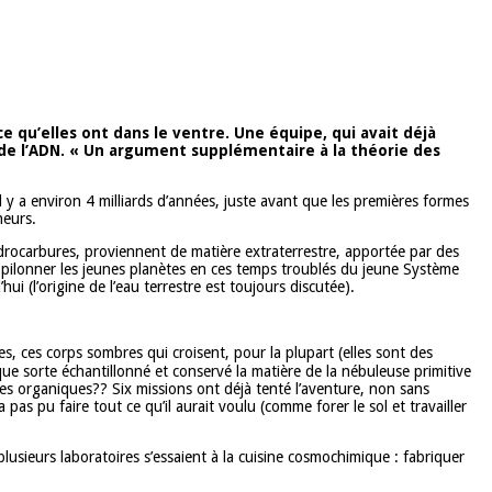
 qu’elles ont dans le ventre. Une équipe, qui avait déjà
t de l’ADN. « Un argument supplémentaire à la théorie des
 y a environ 4 milliards d’années, juste avant que les premières formes
heurs.
hydrocarbures, proviennent de matière extraterrestre, apportée par des
 pilonner les jeunes planètes en ces temps troublés du jeune Système
i (l’origine de l’eau terrestre est toujours discutée).
s, ces corps sombres qui croisent, pour la plupart (elles sont des
lque sorte échantillonné et conservé la matière de la nébuleuse primitive
les organiques?? Six missions ont déjà tenté l’aventure, non sans
 pas pu faire tout ce qu’il aurait voulu (comme forer le sol et travailler
lusieurs laboratoires s’essaient à la cuisine cosmochimique : fabriquer