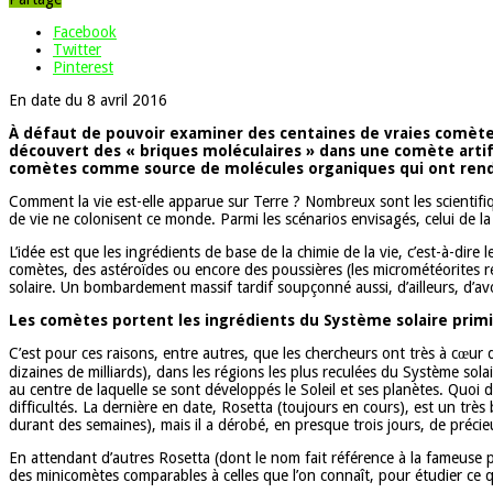
Facebook
Twitter
Pinterest
En date du 8 avril 2016
À défaut de pouvoir examiner des centaines de vraies comètes,
découvert des « briques moléculaires » dans une comète artifi
comètes comme source de molécules organiques qui ont rendu 
Comment la vie est-elle apparue sur Terre ? Nombreux sont les scientifiq
de vie ne colonisent ce monde. Parmi les scénarios envisagés, celui de la 
L’idée est que les ingrédients de base de la chimie de la vie, c’est-à-di
comètes, des astéroïdes ou encore des poussières (les micrométéorites r
solaire. Un bombardement massif tardif soupçonné aussi, d’ailleurs, d’avoi
Les comètes portent les ingrédients du Système solaire primi
C’est pour ces raisons, entre autres, que les chercheurs ont très à cœur 
dizaines de milliards), dans les régions les plus reculées du Système sola
au centre de laquelle se sont développés le Soleil et ses planètes. Quoi
difficultés. La dernière en date, Rosetta (toujours en cours), est un très b
durant des semaines), mais il a dérobé, en presque trois jours, de précie
En attendant d’autres Rosetta (dont le nom fait référence à la fameuse p
des minicomètes comparables à celles que l’on connaît, pour étudier ce qu