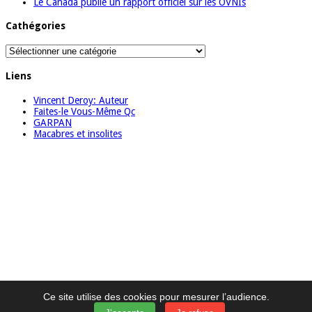
Le Canada publie un rapport officiel sur les OVNIs
Cathégories
Cathégories
Liens
Vincent Deroy: Auteur
Faites-le Vous-Même Qc
GARPAN
Macabres et insolites
Ce site utilise des cookies pour mesurer l’audience.