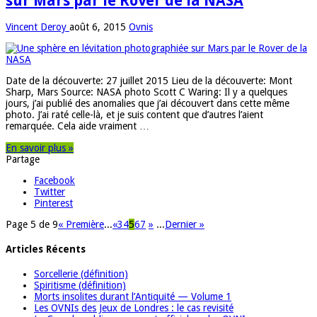
sur Mars par le Rover de la NASA
Vincent Deroy
août 6, 2015
Ovnis
Date de la découverte: 27 juillet 2015 Lieu de la découverte: Mont
Sharp, Mars Source: NASA photo Scott C Waring: Il y a quelques
jours, j’ai publié des anomalies que j’ai découvert dans cette même
photo. J’ai raté celle-là, et je suis content que d’autres l’aient
remarquée. Cela aide vraiment …
En savoir plus »
Partage
Facebook
Twitter
Pinterest
Page 5 de 9
« Première
...
«
3
4
5
6
7
»
...
Dernier »
Articles Récents
Sorcellerie (définition)
Spiritisme (définition)
Morts insolites durant l’Antiquité — Volume 1
Les OVNIs des Jeux de Londres : le cas revisité