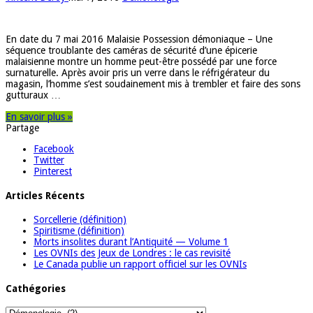
En date du 7 mai 2016 Malaisie Possession démoniaque – Une
séquence troublante des caméras de sécurité d’une épicerie
malaisienne montre un homme peut-être possédé par une force
surnaturelle. Après avoir pris un verre dans le réfrigérateur du
magasin, l’homme s’est soudainement mis à trembler et faire des sons
gutturaux …
En savoir plus »
Partage
Facebook
Twitter
Pinterest
Articles Récents
Sorcellerie (définition)
Spiritisme (définition)
Morts insolites durant l’Antiquité — Volume 1
Les OVNIs des Jeux de Londres : le cas revisité
Le Canada publie un rapport officiel sur les OVNIs
Cathégories
Cathégories