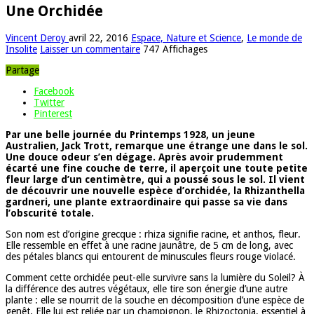
Une Orchidée
Vincent Deroy
avril 22, 2016
Espace, Nature et Science
,
Le monde de
Insolite
Laisser un commentaire
747 Affichages
Partage
Facebook
Twitter
Pinterest
Par une belle journée du Printemps 1928, un jeune
Australien, Jack Trott, remarque une étrange une dans le sol.
Une douce odeur s’en dégage. Après avoir prudemment
écarté une fine couche de terre, il aperçoit une toute petite
fleur large d’un centimètre, qui a poussé sous le sol. Il vient
de découvrir une nouvelle espèce d’orchidée, la Rhizanthella
gardneri, une plante extraordinaire qui passe sa vie dans
l’obscurité totale.
Son nom est d’origine grecque : rhiza signifie racine, et anthos, fleur.
Elle ressemble en effet à une racine jaunâtre, de 5 cm de long, avec
des pétales blancs qui entourent de minuscules fleurs rouge violacé.
Comment cette orchidée peut-elle survivre sans la lumière du Soleil? À
la différence des autres végétaux, elle tire son énergie d’une autre
plante : elle se nourrit de la souche en décomposition d’une espèce de
genêt. Elle lui est reliée par un champignon, le Rhizoctonia, essentiel à