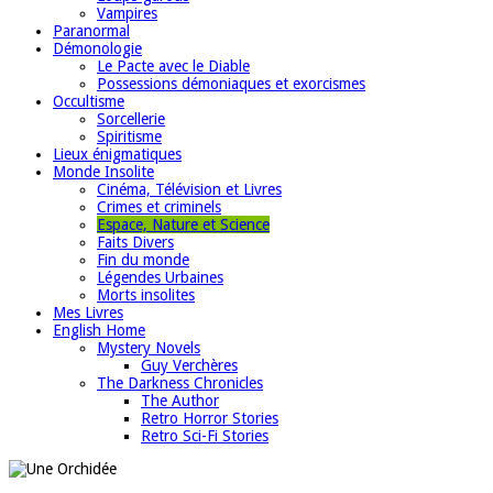
Vampires
Paranormal
Démonologie
Le Pacte avec le Diable
Possessions démoniaques et exorcismes
Occultisme
Sorcellerie
Spiritisme
Lieux énigmatiques
Monde Insolite
Cinéma, Télévision et Livres
Crimes et criminels
Espace, Nature et Science
Faits Divers
Fin du monde
Légendes Urbaines
Morts insolites
Mes Livres
English Home
Mystery Novels
Guy Verchères
The Darkness Chronicles
The Author
Retro Horror Stories
Retro Sci-Fi Stories